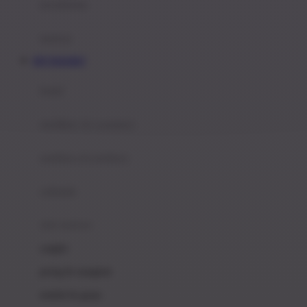
perabotan
Happy Tummy
Hauck
matras
Havaianas
RTP INDOBET
Hegen
botol
Hot Wheels
sterilizer & warmers
Hybrid
soothers & teethers
I
Inlacta DHA
celemek
Interlac
alat makan
Ivenet
cangkir
J
piring & mangkuk
Jack N Jill
sendok & garpu