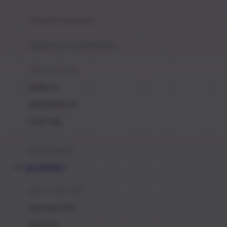
Joie
pengolah makanan
Joolz
Jujube
makanan & multivitamin
K
alat menyusui
Kiddycuts
pompa asi
Kumon
penyimpanan asi
L
cooler bags
Leapfrog
kursi makan
Leclerc
Situs INDOBET
Lee Vierra
Lillebaby
perawatan bayi
Little Bird Told Me
perawatan kulit
Little Miss Janis
Sunscreen