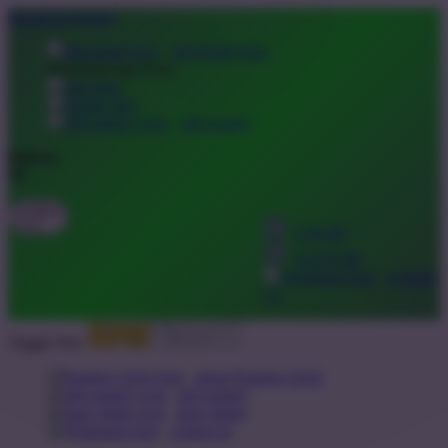
lewati ke Konten
download apps
download app from:
gift registry
Bahasa
ID
LOGIN
DAFTAR
Contact
Us
Toggle Nav
about Kanmo Circle
gift registry
store finder
contact us