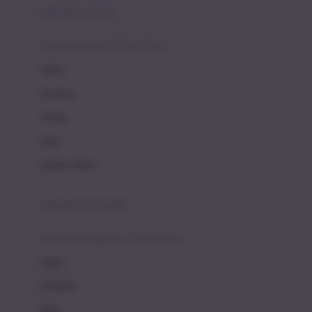
pakaian renang
Bumkins
anak laki-laki (18bln-8thn)
C
atasan
Cetaphil
bawahan
Chicco
setelan
Childlife
jaket
Clevamama
pakaian dalam
Cocolatte
Cottonseeds
pakaian ibu hamil
Cozy N Safe
anak perempuan (18bln-8thn)
Crane
atasan
Cybex
bawahan
D
gaun