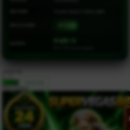
Squishmallows
METODE
Transfer Bank, E-Wallet, QRIS
Starbooks
Stick-O
MULAI DARI
IDR 10.000
Stokke
⭐ 4.9 / 5
RATING
Sudocrem
88.777.369 ulasan pengguna
Sumimo
Sunnylife
choose qty
Sun-Staches
DAFTAR
LOGIN
Swimava
Share product:
T
Tommee Tippee
Trunki
Tutti Bambini