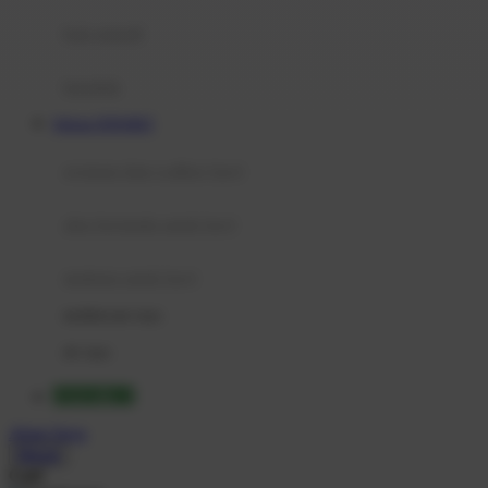
Moby
bak mandi
Momami
handuk
Mothercare
Website INDOBET
Mustela
ayunan dan walker bayi
My Buddy Tag
My K
alas bermain anak bayi
N
mainan anak bayi
Naif
mothercare toys
Nike
elc toys
Nordic Natural
INDOBET
Nuby
Akun Saya
Nuna
Masuk
Cari