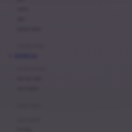
Dae Organics
setelan
Docare
jaket
Doona
pakaian dalam
Down To Earth
Drew
pakaian tidur
Dr. Brown's
INDOBET Link
E
kereta dorong
ELC
bayi baru lahir
Ergobaby
usia 6 bulan+
Expert Care
koper anak
Ezyroller
kursi mobil
F
0-13 Kg