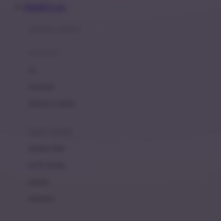
INDOBET Login
Azetabio
produk terbaru
B
aksesoris
Baabaasheepz
tas
Babiators
kacamata
Baby Dove
aksesoris rambut
Baby Jogger
Baby Rovega
Game Online
Babybee
pakaian tidur
Banana Boat
set & terusan
Banz
piyama
Barbie
bodysuits
Beaba