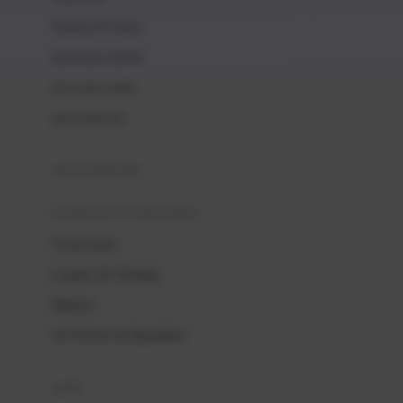
London Taxi
Shampo & Sabun
Love To Dream
perawatan rambut
perawatan mulut
M
perawatan diri
Magformers
Mama's Choice
perawatan ibu
Mamas&Papas
kesehatan & kebersihan
Mamaway
Tissue basah
Maxi Cosi
Laundry & Cleaning
Megabloks
Medical
Micro
Air Purifier & Humidifier
MiDeer
Mimi & Lula
potty
Mini Monkey