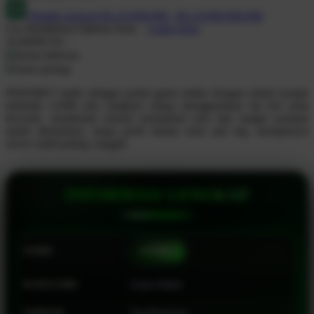
Hadiah Jackpot
Rp.10.000.000
-
Rp.10.000.000.000
Q
Use Installment Options from
.
Laarn more
Available for :
QV Baby
home delivery
store pickup
R
INDOBET hadir sebagai portal game online dengan sekali nyepin
Real Shades
meledak x1000 anti rungkad cukup menggunakan rtp live pola
bocoran. menikmati sensasi permainan seru dan sangat nyaman
Red Castle
untuk dimainkan, tanpa perlu drama serta anti lag, mempunyai
server stabil paling canggih.
Ribbon Madness
S
INFORMASI LENGKAP
Sebamed
Silver Cross
NAMA
INDOBET
Simply Idea
Skip Hop
KATEGORI
Game Online
Spectra
SERVER
Top Markotop