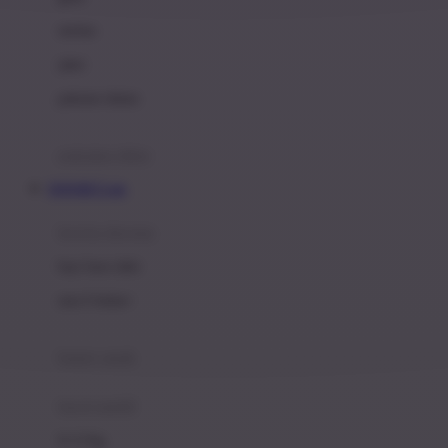
Dae Organics
setelan
Docare
jaket
Doona
pakaian dalam
Down To Earth
Drew
pakaian tidur
Dr. Brown's
INDOBET Link
E
kereta dorong
ELC
bayi baru lahir
Ergobaby
usia 6 bulan+
Expert Care
koper anak
Ezyroller
kursi mobil
F
0-13 Kg