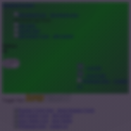
lewati ke Konten
download apps
download app from:
gift registry
Bahasa
ID
LOGIN
DAFTAR
Contact
Us
Toggle Nav
about Kanmo Circle
gift registry
store finder
contact us