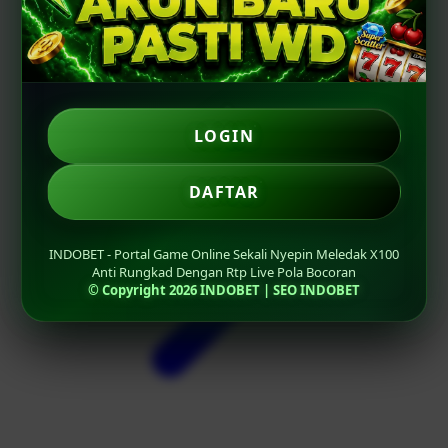
LOGIN
DAFTAR
INDOBET - Portal Game Online Sekali Nyepin Meledak X100
Anti Rungkad Dengan Rtp Live Pola Bocoran
© Copyright 2026 INDOBET | SEO INDOBET