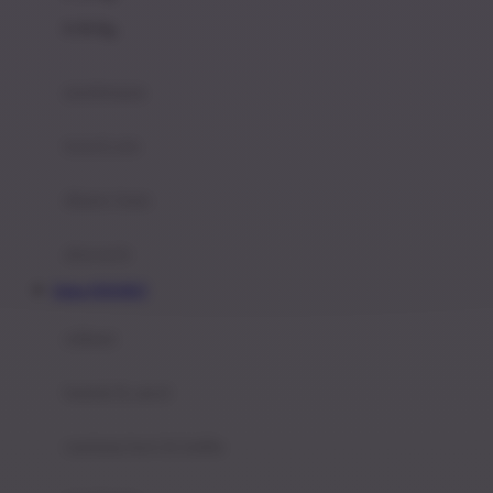
Felt So Sweet
0-36 Kg
Fisher Price
Flipper
gendongan
Friends Of Sally
travel cots
G
diaper bags
Gb
Geko
aksesoris
Graco
Daftar INDOBET
Gund
selimut
H
bantal & sprei
Habbie
Haenim
ranjang bayi & balita
Happy Horse