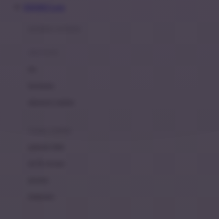
INDOBET Login
Azetabio
produk terbaru
B
aksesoris
Baabaasheepz
tas
Babiators
kacamata
Baby Dove
aksesoris rambut
Baby Jogger
Baby Rovega
Game Online
Babybee
pakaian tidur
Banana Boat
set & terusan
Banz
piyama
Barbie
bodysuits
Beaba