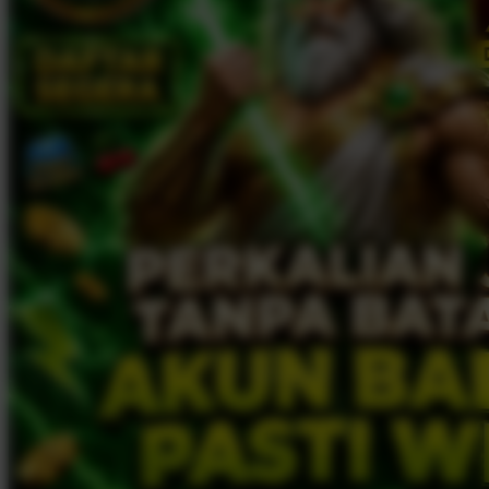
Twistshake
TY Toys
U
V
Veja
Vitaflow
Vtech
W
Waterland
Wellness
X