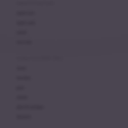
Beauty Barn
sepatu & kaus kaki
Bio Oil
sepatu bayi
Biolane
sepatu anak
Bite Fighters
sandal
Bizzi Growin
kaus kaki
Blackmores
fashion bayi (0bln-3thn)
Blooming Marvellous
atasan
Bonnels
bawahan
Bravado
gaun
Bruder
setelan
Brush Baby
jaket & kardigan
Buds Organics
aksesoris
Bugaboo
Buggygear