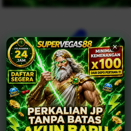
Xootz
Y
Yamatoya
Z
Zaxy
Zoggs
0-9
4Moms
59S