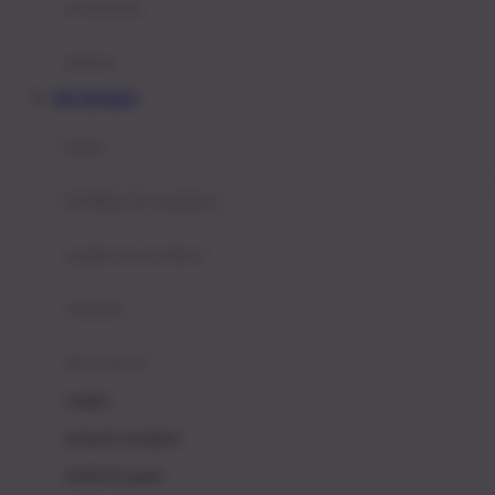
perabotan
Happy Tummy
Hauck
matras
Havaianas
RTP INDOBET
Hegen
botol
Hot Wheels
sterilizer & warmers
Hybrid
soothers & teethers
I
Inlacta DHA
celemek
Interlac
alat makan
Ivenet
cangkir
J
piring & mangkuk
Jack N Jill
sendok & garpu