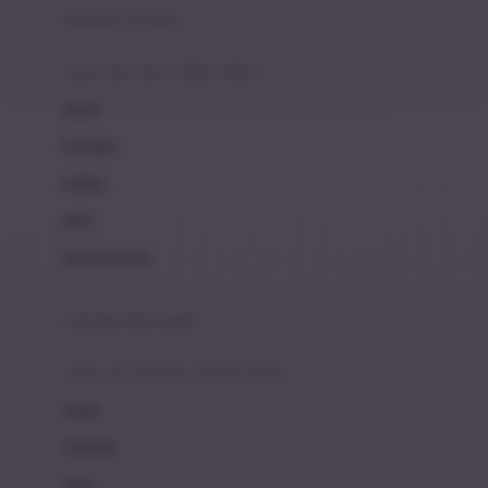
pakaian renang
Bumkins
anak laki-laki (18bln-8thn)
C
atasan
Cetaphil
bawahan
Chicco
setelan
Childlife
jaket
Clevamama
pakaian dalam
Cocolatte
Cottonseeds
pakaian ibu hamil
Cozy N Safe
anak perempuan (18bln-8thn)
Crane
atasan
Cybex
bawahan
D
gaun