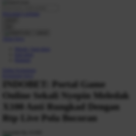
O
Pencarian Lanjutan
Oh Ma Grain
cancel
Okiedog
Cari
cancel
P
Akun Saya
Masuk / buat akun
Peachy
buat akun
Phil & Ted's
Bantuan
Philips Avent
Daftar Keinginan
Keranjang Saya
Pigeon
INDOBET: Portal Game
Playgro
Online Sekali Nyepin Meledak
Poled Global
X100 Anti Rungkad Dengan
Ponycycle
Rtp Live Pola Bocoran
Puma
Pureats
Serendah
Rp 10.000