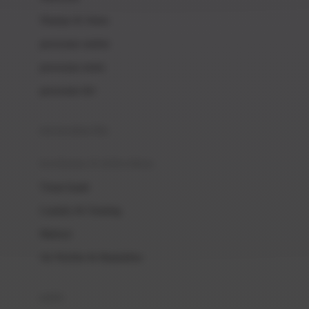
London Taxi
Shampo & Sabun
Love To Dream
perawatan rambut
perawatan mulut
M
perawatan diri
Magformers
Mama's Choice
perawatan ibu
Mamas&Papas
kesehatan & kebersihan
Mamaway
Tissue basah
Maxi Cosi
Laundry & Cleaning
Megabloks
Medical
Micro
Air Purifier & Humidifier
MiDeer
Mimi & Lula
potty
Mini Monkey