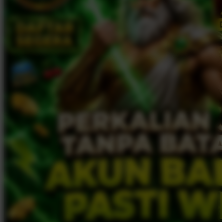
Twistshake
TY Toys
U
V
Veja
Vitaflow
Vtech
W
Waterland
Wellness
X