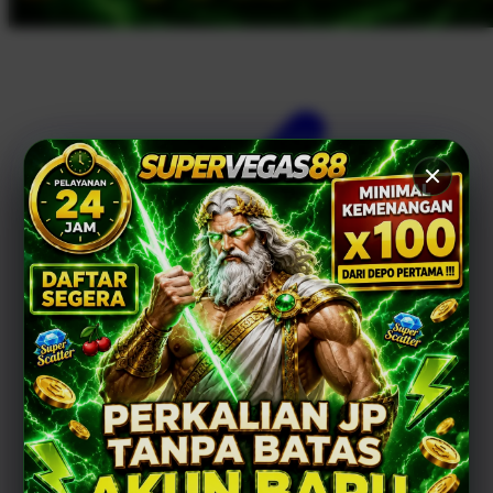
Xootz
Y
Yamatoya
Z
Zaxy
Zoggs
0-9
4Moms
59S