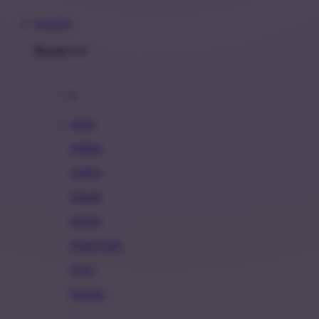
INDOBET
Brand A-Z
A
Addo
Adidas
Airfree
Alamii
Amara
Aqua Scale
Asics
Aveeno
Awan