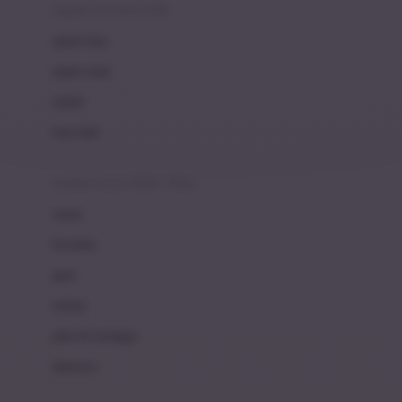
Beauty Barn
sepatu & kaus kaki
Bio Oil
sepatu bayi
Biolane
sepatu anak
Bite Fighters
sandal
Bizzi Growin
kaus kaki
Blackmores
fashion bayi (0bln-3thn)
Blooming Marvellous
atasan
Bonnels
bawahan
Bravado
gaun
Bruder
setelan
Brush Baby
jaket & kardigan
Buds Organics
aksesoris
Bugaboo
Buggygear