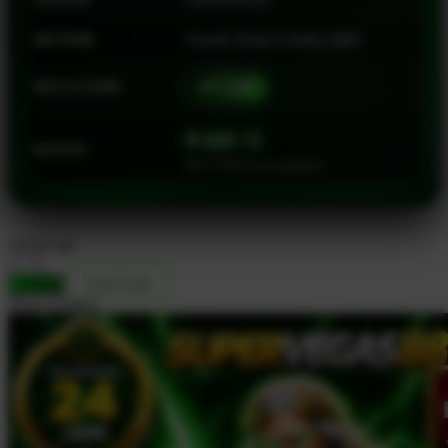
Squishmallows
METODE
Transfer Bank, E-Wallet, QRIS
Starbooks
Stick-O
MULAI DARI
IDR 10.000
Stokke
⭐ 4.9 / 5
RATING
Sudocrem
88.777.369 ulasan pengguna
Sumimo
Sunnylife
choose qty
Sun-Staches
DAFTAR
LOGIN
Swimava
Share product:
T
Tommee Tippee
Trunki
Tutti Bambini