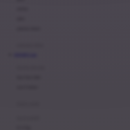
Dae Organics
setelan
Docare
jaket
Doona
pakaian dalam
Down To Earth
Drew
pakaian tidur
Dr. Brown's
INDOBET Link
E
kereta dorong
ELC
bayi baru lahir
Ergobaby
usia 6 bulan+
Expert Care
koper anak
Ezyroller
kursi mobil
F
0-13 Kg