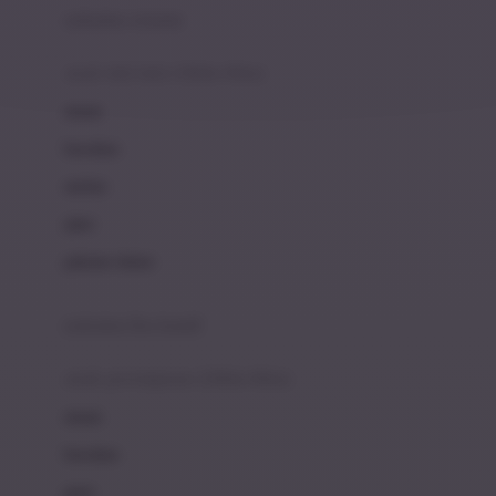
pakaian renang
Bumkins
anak laki-laki (18bln-8thn)
C
atasan
Cetaphil
bawahan
Chicco
setelan
Childlife
jaket
Clevamama
pakaian dalam
Cocolatte
Cottonseeds
pakaian ibu hamil
Cozy N Safe
anak perempuan (18bln-8thn)
Crane
atasan
Cybex
bawahan
D
gaun