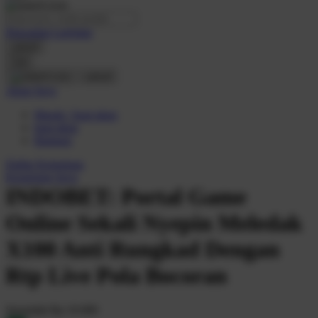
O
Pencarian Lanjutan
Oh Ma Grain
cancel
Okiedog
Cari
cancel
P
Akun Saya
Masuk / buat akun
Peachy
buat akun
Phil & Ted's
Bantuan
Philips Avent
Daftar Keinginan
Keranjang Saya
Pigeon
INDOBET: Portal Game
Playgro
Online Sekali Nyepin Meledak
Poled Global
X100 Anti Rungkad Dengan
Ponycycle
Rtp Live Pola Bocoran
Puma
Pureats
Serendah
Rp 10.000